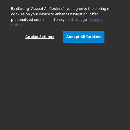
0
By clicking “Accept All Cookies”, you agree to the storing of
cookies on your device to enhance navigation, offer
personalized content, and analyze site usage.
Cookie
Policy
Cookie Settings
Accept All Cookies
가스크로마토그래피/
​질량 분
석 기초
GC/MS 기기의 유
기본 사항
형
GC/MS 응용