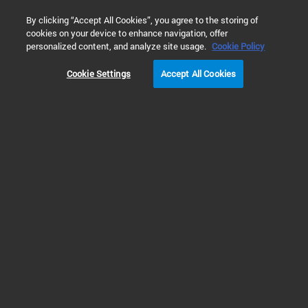
0
By clicking “Accept All Cookies”, you agree to the storing of
cookies on your device to enhance navigation, offer
홈
제품
분자 분광기
Raman 분광기
Raman 의약
personalized content, and analyze site usage.
Cookie Policy
Cookie Settings
Accept All Cookies
TRS100 액세서리
TRS100 액세서리에는 폭넓은
정제, 캡슐, 액체 및 분말 시료
트레이가 포함합니다.