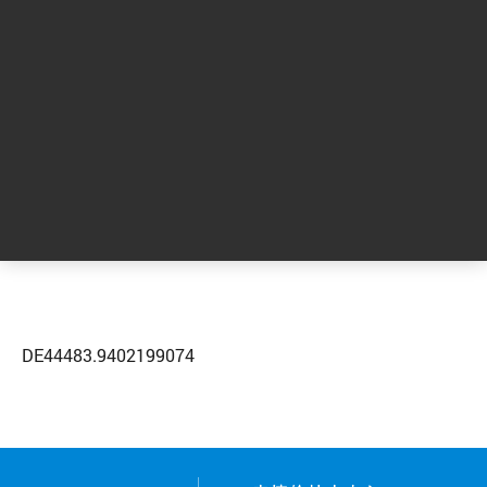
如需了解更多信息或联系安捷伦客户服务中
心，请点击下方的“联系我们”
联系我们
DE44483.9402199074