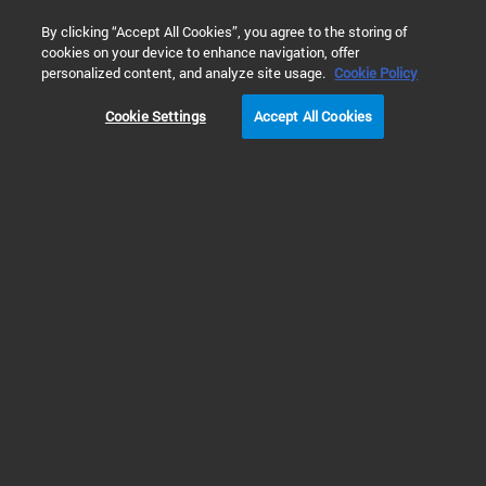
0
By clicking “Accept All Cookies”, you agree to the storing of
cookies on your device to enhance navigation, offer
主页
应用与行业
环境检测
土壤、沉积物和固体废弃物检
personalized content, and analyze site usage.
Cookie Policy
Cookie Settings
Accept All Cookies
用于土壤中 PFAS 分
析的直接进样法