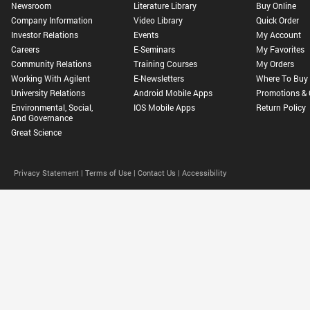
Newsroom
Literature Library
Buy Online
Company Information
Video Library
Quick Order
Investor Relations
Events
My Account
Careers
E-Seminars
My Favorites
Community Relations
Training Courses
My Orders
Working With Agilent
E-Newsletters
Where To Buy
University Relations
Android Mobile Apps
Promotions & 
Environmental, Social,
IOS Mobile Apps
Return Policy
And Governance
Great Science
Privacy Statement |
Terms of Use |
Contact Us |
Accessibility