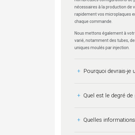
nécessaires à la production de v
rapidement vos microplaques e
chaque commande.
Nous mettons également à votre 
varié, notamment des tubes, des 
uniques moulés par injection.
Pourquoi devrais-je 
Votre application est uniqu
microplaques standard parmi
Quel est le degré de
attentes peut être une varia
exemple que des matériau
Toutes nos activités concer
disponibles au format qu’il
l’outillage, le moulage par i
Quelles informations 
de transposition
d’échelle
p
l’emballage, sont réalisée
complexe.
L’ajout d’un puits à réserv