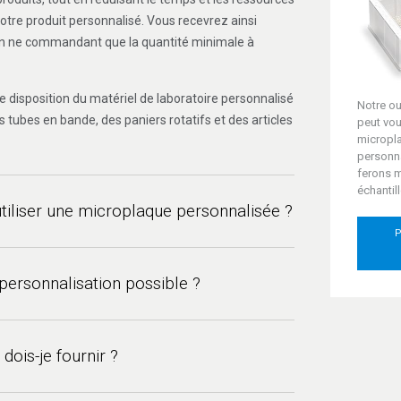
otre produit personnalisé. Vous recevrez ainsi
n ne commandant que la quantité minimale à
disposition du matériel de laboratoire personnalisé
Notre ou
tubes en bande, des paniers rotatifs et des articles
peut vou
micropl
personn
ferons 
échantill
utiliser une microplaque personnalisée ?
P
e. Même si vous disposez d’une large variété de
 lesquelles choisir, celle qui répondra à vos
 personnalisation possible ?
nte d’un produit existant. Il est possible par
x récemment développés ne soient pas encore
nant les microplaques, aussi bien l’ingénierie, que
 vous faut. Il se peut aussi que vous ayez des besoins
njection, l’assemblage, le contrôle qualité et
dois-je fournir ?
articuliers.
s sous le même toit. Aucune demande n’est trop
oir de contrôle personnalisé, une forme de fond de