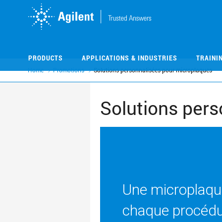
Skip
Skip
to
to
main
main
content
content
PRODUCTS
APPLICATIONS & INDUSTRIES
TRAINI
Home
Promotions
Solutions personnalisées pour microplaques
Solutions pers
Une microplaqu
chaque procédu