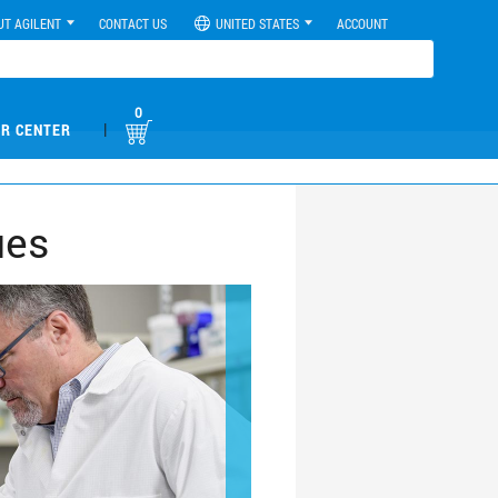
UT AGILENT
CONTACT US
UNITED STATES
ACCOUNT
0
|
R CENTER
ues