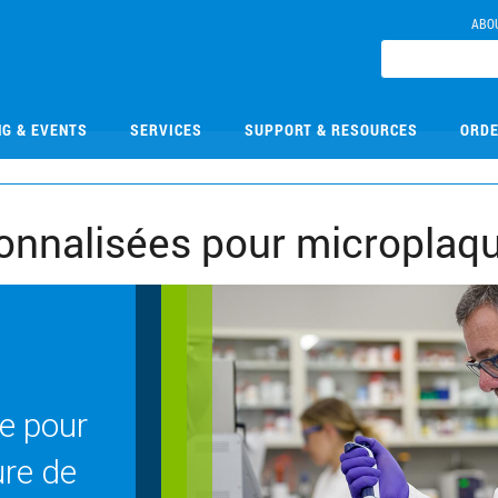
ABO
NG & EVENTS
SERVICES
SUPPORT & RESOURCES
ORDE
onnalisées pour microplaq
e pour
re de