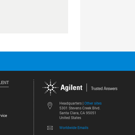
LENT
Other sites
Headquarters |
5301 Stevens Creek Blvd.
Santa Clara, CA 95051
vice
United States
Worldwide Emails