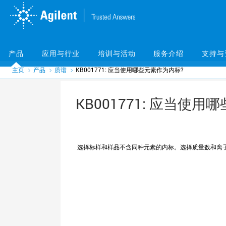
Skip
Skip
to
to
main
main
content
content
产品
应用与行业
培训与活动
服务介绍
支持与
主页
产品
质谱
KB001771: 应当使用哪些元素作为内标?
KB001771: 应当使