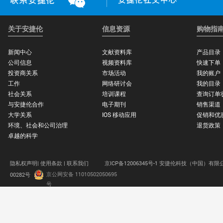
关于安捷伦
信息资源
购物指
新闻中心
文献资料库
产品目录
公司信息
视频资料库
快速下单
投资商关系
市场活动
我的账户
工作
网络研讨会
我的目录
社会关系
培训课程
查询订单
与安捷伦合作
电子期刊
销售渠道
大学关系
IOS 移动应用
促销和优
环境、社会和公司治理
退货政策
卓越的科学
隐私权声明|
使用条款 |
联系我们
京ICP备12006345号-1 安捷伦科技（中国）有限
京公网安备 11010502050695
00282号
.
号