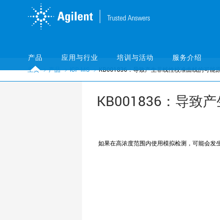
Skip
Skip
to
to
main
main
content
content
产品
应用与行业
培训与活动
服务介绍
主页
产品
ICP-MS
KB001836：导致产生非线性校准曲线的可能
KB001836：导