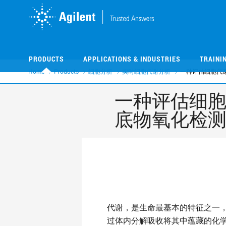
Skip
Skip
to
to
main
main
content
content
PRODUCTS
APPLICATIONS & INDUSTRIES
TRAINI
Home
Products
细胞分析
实时细胞代谢分析
一种评估细胞代谢的
一种评估细胞代
底物氧化检
代谢，是生命最基本的特征之一
过体内分解吸收将其中蕴藏的化