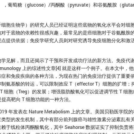
葡萄糖（glucose）/丙酮酸（pyruvate）和谷氨酰胺（glu
干细胞生物学）的研究人员已经证明这些底物的氧化水平会对细
对于底物的依赖性很感兴趣，最常见的是癌细胞对于谷氨酰胺的依赖
靶点提供依据；免疫学研究人员则对研究诱导免疫细胞分化和激
见解，而且还揭示了干预和开发成功疗法的新方法。免疫代谢研究领域领
 in Immunology 上的综述性文章[4] 就是这样一个例子。在本文
症和免疫疾病的各种方法，为现在热门的免疫治疗提供了重要依
氨基酸的转运，可以限制效应 T（effector T）细胞的扩增
T 细胞（Treg）的发展；增强脂肪酸氧化可以促进调节性 T 细胞或者
是提高靶向 T 细胞功能的一种方法。
9 年发表在 Nature Metabolism 上的文章。美国贝勒医
类型的发生机制，其中有部分前列腺癌与雄性激素分泌紊乱有关[
于线粒体丙酮酸氧化，其中 Seahorse 数据证实了抑制负