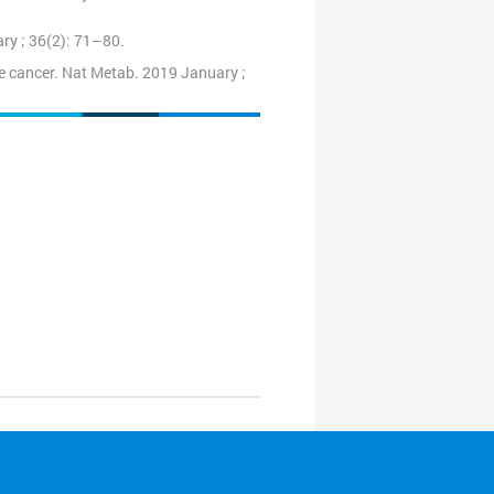
ary ; 36(2): 71–80.
te cancer. Nat Metab. 2019 January ;