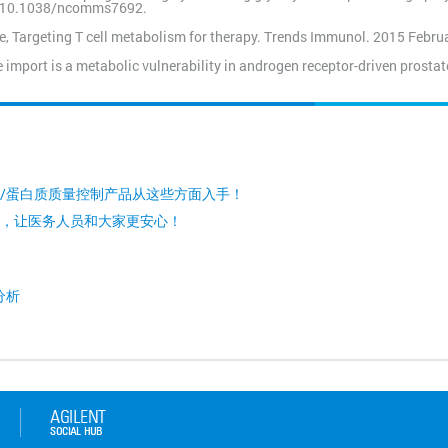
: 10.1038/ncomms7692.
ce, Targeting T cell metabolism for therapy. Trends Immunol. 2015 Febru
te import is a metabolic vulnerability in androgen receptor-driven prosta
/蛋白质质量控制产品从这些方面入手！
，让医务人员和大家更安心！
分析