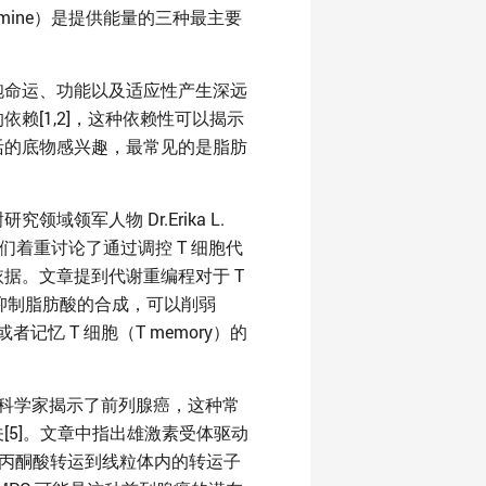
tamine）是提供能量的三种最主要
胞命运、功能以及适应性产生深远
[1,2]，这种依赖性可以揭示
活的底物感兴趣，最常见的是脂肪
军人物 Dr.Erika L.
中，他们着重讨论了通过调控 T 细胞代
据。文章提到代谢重编程对于 T
；抑制脂肪酸的合成，可以削弱
记忆 T 细胞（T memory）的
学院的科学家揭示了前列腺癌，这种常
5]。文章中指出雄激素受体驱动
责将丙酮酸转运到线粒体内的转运子