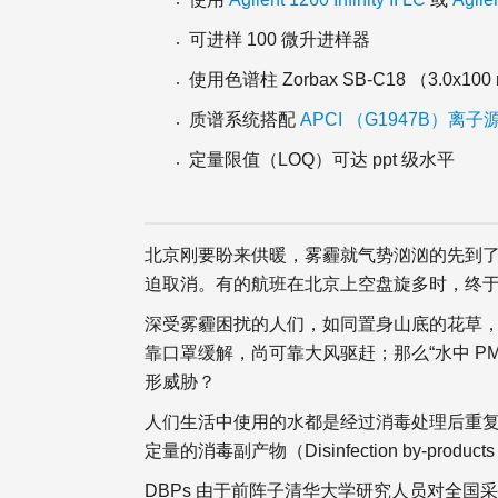
可进样 100 微升进样器
使用色谱柱 Zorbax SB-C18 （3.0x100 
质谱系统搭配
APCI （G1947B）离子
定量限值（LOQ）可达 ppt 级水平
北京刚要盼来供暖，雾霾就气势汹汹的先到了。
迫取消。有的航班在北京上空盘旋多时，终
深受雾霾困扰的人们，如同置身山底的花草，若
靠口罩缓解，尚可靠大风驱赶；那么“水中 PM
形威胁？
人们生活中使用的水都是经过消毒处理后重
定量的消毒副产物（Disinfection by-produc
DBPs 由于前阵子清华大学研究人员对全国采