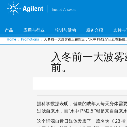
Skip
Skip
to
to
main
main
content
content
产品
应用与行业
培训与活动
服务介绍
支持与
Home
Promotions
入冬前一大波雾霾正在靠近，“水中 PM2.5”已近在眼前
入冬前一大波雾霾
前。
据科学数据表明，健康的成年人每天身体需要补
过滤自来水，而“水中 PM2.5 ”就是来自自来
这个词源自近日媒体发表了一篇名为《 23 省