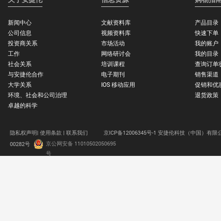
新闻中心
文献资料库
产品目录
公司信息
视频资料库
快速下单
投资商关系
市场活动
我的账户
工作
网络研讨会
我的目录
社会关系
培训课程
查询订单
与安捷伦合作
电子期刊
销售渠道
大学关系
IOS 移动应用
促销和优
环境、社会和公司治理
退货政策
卓越的科学
隐私权声明|
使用条款 |
联系我们
京ICP备12006345号-1 安捷伦科技（中国）有限
京公网安备 11010502050695
00282号
.
号