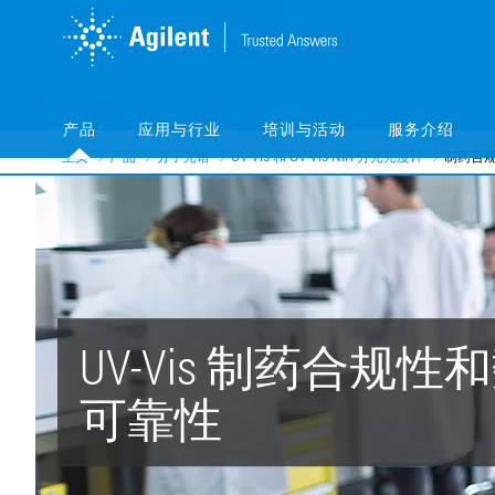
Skip
Skip
to
to
main
main
content
content
产品
应用与行业
培训与活动
服务介绍
主页
产品
分子光谱
UV-Vis 和 UV-Vis-NIR 分光光度计
制药合
UV-Vis 制药合规性
可靠性