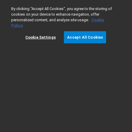
0
By clicking “Accept All Cookies”, you agree to the storing of
cookies on your device to enhance navigation, offer
personalized content, and analyze site usage.
Cookie
Home
Intuvo 专刊 | 依照中国 RoHS 2.0 标准，检测家
Policy
Cookie Settings
Accept All Cookies
Intuvo 专刊 | 依照中国 RoHS 2.0 标准，检测
家用电器中的多溴联苯和多溴二苯醚
您选购电器的时
候都会关注哪些
内容？品牌、价
格、款式，大家
电还会关注产品
的节能标签。但
图 1. 绿色标志（左），橙色标志（右）
您是否留意过自
家的电器上有没有右侧这两个标志呢？