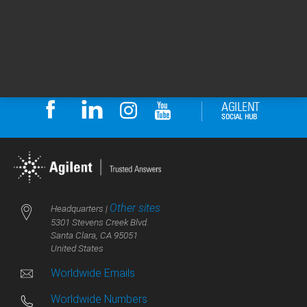
相关产品：
Agilent Intuvo 9000 气相色谱系统
Agilent 5977B 单四极杆气质联用系统
Other sites
Headquarters |
5301 Stevens Creek Blvd.
Santa Clara, CA 95051
United States
Worldwide Emails
Worldwide Numbers