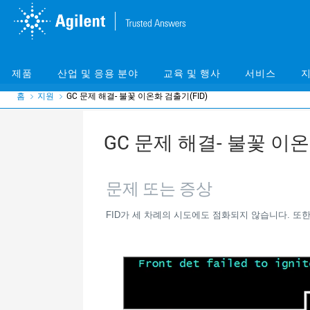
Skip
Skip
to
to
main
main
content
content
제품
산업 및 응용 분야
교육 및 행사
서비스
지
홈
지원
GC 문제 해결- 불꽃 이온화 검출기(FID)
GC 문제 해결- 불꽃 이온