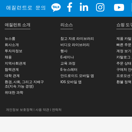
애질런트 소개
리소스
쇼핑 도
뉴스룸
참고 자료 라이브러리
제품 카
회사소개
비디오 라이브러리
빠른 주문
투자자정보
행사
계정 보기
채용
E-세미나
카탈로그
지역사회관계
교육 과정
주문 상태
협력관계
E-뉴스레터
구매처 안
대학 관계
안드로이드 모바일 앱
프로모션 
환경, 사회, 그리고 지배구
IOS 모바일 앱
환불 정책
조(지속 가능 경영)
위대한 과학
개인정보 보호정책 |
사용 약관 |
연락처