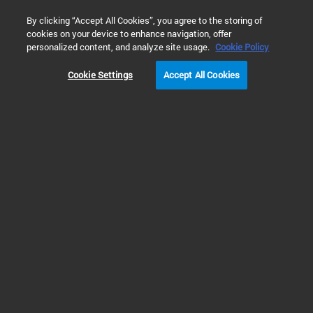
0
By clicking “Accept All Cookies”, you agree to the storing of
cookies on your device to enhance navigation, offer
홈
제품
진공 기술
확산 펌프
personalized content, and analyze site usage.
Cookie Policy
Cookie Settings
Accept All Cookies
확산 펌프
까다로운 고진공 응용 분야
에 적합한 오일 확산 진공
펌프
-3
-9
Agilent VHS 및 HS 확산 펌프는 1 x 10
~5 x 10
Torr의 작동 범위에서
65~28,000L/s의 펌핑 속도를 제공합니다. 애질런트의 특허받은 벌지 바디
(bulge body) 확산 펌프 설계는 펌프 처리량을 최대화하는 동시에 압력 안정성
을 제공하고 역류를 최소한으로 줄이므로 진공 코팅, 금속 증착, 브레이징 및