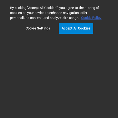
0
By clicking “Accept All Cookies”, you agree to the storing of
cookies on your device to enhance navigation, offer
홈
제품
분자 분광기
UV-Vis 및 UV-Vis-NIR 분광 광도계
personalized content, and analyze site usage.
Cookie Policy
Cookie Settings
Accept All Cookies
원격 광섬유 분광법