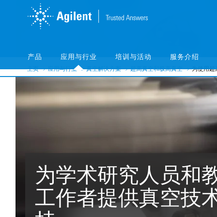
Skip
Skip
to
to
main
main
content
content
产品
应用与行业
培训与活动
服务介绍
主页
应用与行业
真空解决方案
超高真空和极高真空
为使用超
为学术研究人员和
工作者提供真空技