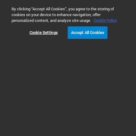
0
By clicking “Accept All Cookies”, you agree to the storing of
cookies on your device to enhance navigation, offer
主页
应用与行业
Genomics Applications and Solutions
NG
personalized content, and analyze site usage.
Cookie Policy
通过无人值守的自动化革
Cookie Settings
Accept All Cookies
新您的 NGS 工作流程
观看这些精选网络研讨会，其中将重点
讲述 Magnis 系统的主要优点和展示
Agilent SureSelect XT HS2 检测性能结
果的实际应用。
展示 Agilent Magnis NGS 文库制备
系统 的自选网络研讨会