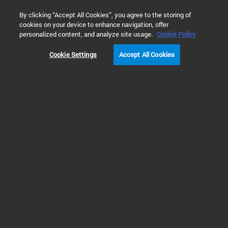
0
By clicking “Accept All Cookies”, you agree to the storing of
cookies on your device to enhance navigation, offer
主页
应用与行业
环境检测
土壤、沉积物和固体废弃物检
personalized content, and analyze site usage.
Cookie Policy
Cookie Settings
Accept All Cookies
分析土壤中的挥发性
有机化合物 (VOCs)