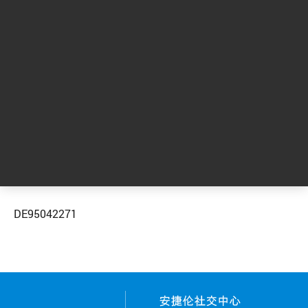
服务中心。您也可以立即注册，获取与环境检
测应用相关的安捷伦新信息，包括教育活动、
网络研讨会、产品等。
索取更多信息
DE95042271