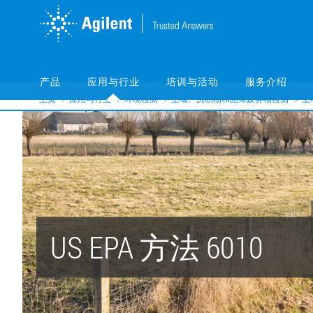
Skip
Skip
to
to
main
main
content
content
产品
应用与行业
培训与活动
服务介绍
主页
应用与行业
环境检测
土壤、沉积物和固体废弃物检测
土
US EPA 方法 6010