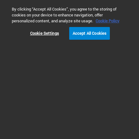
0
By clicking “Accept All Cookies”, you agree to the storing of
cookies on your device to enhance navigation, offer
主页
应用与行业
能源与化工
替代能源检测解决方案
personalized content, and analyze site usage.
Cookie Policy
Cookie Settings
Accept All Cookies
替代能源检测解决方
案