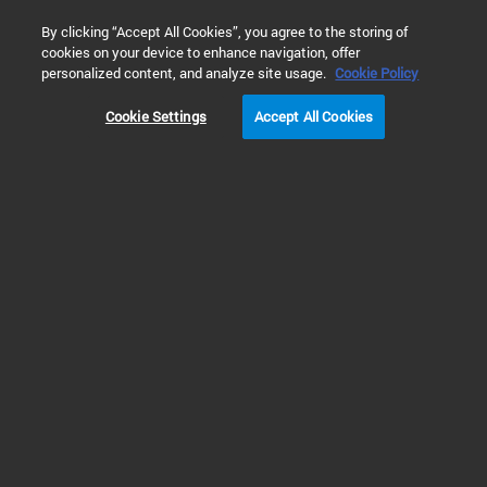
0
By clicking “Accept All Cookies”, you agree to the storing of
cookies on your device to enhance navigation, offer
主页
应用与行业
Inspiring Customer Stories
创建用于研究 S
personalized content, and analyze site usage.
Cookie Policy
Cookie Settings
Accept All Cookies
伊坎医学院
客户案例