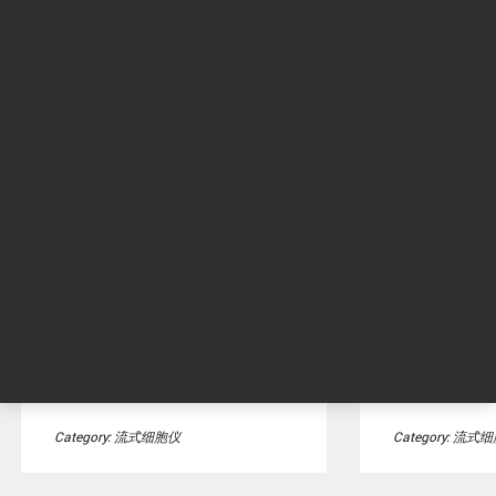
NovoCyte Penteon 流式细
NovoCyte 
胞仪系统，配备 5 个激光器
细胞仪系统配
可以从多达 30 个荧光通道中
Quanteon 4
灵活选择，利用多达 5 个激光
达 25 个独立
器。
panel 设计更
Category: 流式细胞仪
Category: 流式