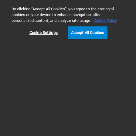
0
By clicking “Accept All Cookies”, you agree to the storing of
cookies on your device to enhance navigation, offer
主页
应用与行业
Immunology
Cytokine Detection by Flo
personalized content, and analyze site usage.
Cookie Policy
Cookie Settings
Accept All Cookies
细胞因子检测