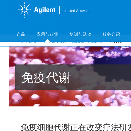
Skip
Skip
to
to
main
main
content
content
产品
应用与行业
培训与活动
服务介绍
主页
应用与行业
细胞分析
细胞代谢与代谢疾病
免疫代谢
免疫代谢
免疫细胞代谢正在改变疗法研