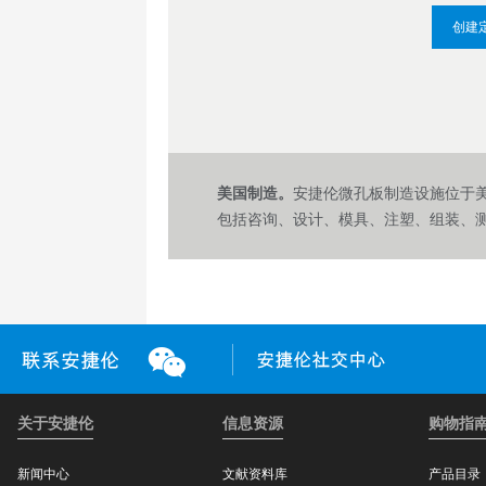
数据质量
1. 请告诉我们您的确切方案
创建
条形码打印和粘贴
处理时间
表面电荷处理、真空等离子体和
孔板上的单孔样品量和孔数为多少
易用性
压等离子体处理
要共享专利信息，我们可以准备保
γ 辐照灭菌
2. 请说明您的目标和指标
徽标烫印
您需要 96 孔微孔板还是 48 
美国制造。
安捷伦微孔板制造设施位于美国马萨
定制标签和包装
助您更进一步确定合适的微孔板。
包括咨询、设计、模具、注塑、组装、
粉末填充
3. 请告诉我们您的业务考量
超声波焊接
请确保与我们讨论您的目标价格、
充和热封等。
我们可以在微孔板配置中加入几乎
结果。此外，我们可以用您要求的
且滴落导管和半裙边选项均可定制
关于安捷伦
信息资源
购物指
新闻中心
文献资料库
产品目录