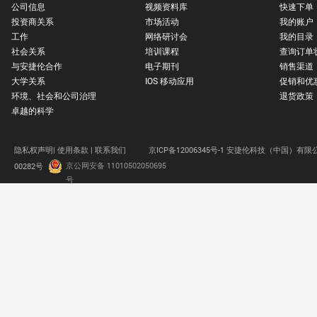
公司信息
视频资料库
快速下单
投资商关系
市场活动
我的账户
工作
网络研讨会
我的目录
社会关系
培训课程
查询订单
与安捷伦合作
电子期刊
销售渠道
大学关系
IOS 移动应用
促销和优
环境、社会和公司治理
退货政策
卓越的科学
隐私权声明|
使用条款 |
联系我们
京ICP备12006345号-1 安捷伦科技（中国）有限
京公网安备 11010502050695
00282号
.
号