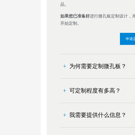
品。
如果您已准备好
进行微孔板定制设计，
开始定制。
申请
为何需要定制微孔板？
您的应用是独有的。虽然有许多标
求，可能需要对现有的微孔板产品
可定制程度有多高？
您需要的规格。您可能还会有独特
安捷伦所有定制微孔板的所有相关
增加定制的对照储液槽孔、采用独
具、注塑、组装、质量控制和包装
我需要提供什么信息？
竞争优势，也可提高您的效率和盈
足。
使用定制规格的微孔板还可以降低
三个关键细节将帮助我们高效满足
我们的服务包括：