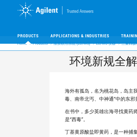
Skip
Skip
to
to
main
main
content
content
PRODUCTS
APPLICATIONS & INDUSTRIES
TRAINI
Home
Products
液质联用系统 (LC/MS)
LC/MS 仪器
三重四极
环境新规全解
海外有孤岛，名为桃花岛，岛主
毒、南帝北丐、中神通“中的东邪
在书中，多少英雄出海寻找黄药师
是“西毒”。
丁基黄原酸盐即黄药，是一种捕