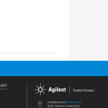
LENT
Other sites
Headquarters |
5301 Stevens Creek Blvd.