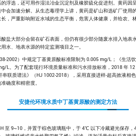
石的浮选，还可用作湿法冶金沉淀剂及橡胶硫化促进剂。黄药因
质中会加速分解。从生态毒理学上讲，黄药是矿山和选矿厂使用
生长，严重影响附近水域的生态平衡，危害人体健康，并给农、
原酸盐大部分会留在矿石表面，但仍有很少部分随废水排入地表
饮用水、地表水源的特定监测项目之一。
8-2002）中规定丁基黄原酸标准限制为 0.005 mg/L；《生活饮
01 mg/L。为了配套现行环境质量标准和污水排放标准，2018 年
串联质谱法》（HJ 1002-2018），采用直接进样-超高效液
的准确度和精密度。
安捷伦环境水质中丁基黄原酸的测定方法
H 至 9~10，并置于棕色玻璃瓶中，于 4℃ 以下冷藏避光保存
聚丙烯、玻璃纤维或亲水性聚四氟乙烯）过滤，添加适量内标后直接进样