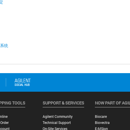
定
系统
PPING TOOLS
SUPPORT & SERVICES
NOW PART OF AGI
nline
Agilent Community
Biocare
 Order
Technical Support
Biovectra
ccount
On-Site Services
E-MSion