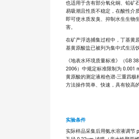
也适用于含有部分氧化铜、铅矿
易吸潮且性质不稳定，在酸性介
即可使水质发臭、抑制水生生物
害。
在矿产浮选捕集过程中，丁基黄
基黄原酸盐已被列为集中式生活
《地表水环境质量标准》（GB 383
2006）中规定标准限制为 0.0
黄原酸的测定液相色谱-三重四极杆
方法操作简单、快速，具有较高
实验条件
实际样品采集后用氨水溶液调节 p
孔径 0.22μm 滤膜（亲水性