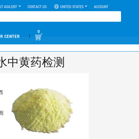
UT AGILENT
CONTACT US
UNITED STATES
ACCOUNT
0
|
R CENTER
探水中黄药检测
西
而
，