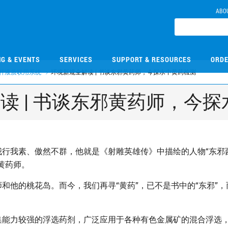
ABO
NG & EVENTS
SERVICES
SUPPORT & RESOURCES
ORDE
杆液质联用系统
环境新规全解读 | 书谈东邪黄药师，今探水中黄药检测
读 | 书谈东邪黄药师，今
我行我素、傲然不群，他就是《射雕英雄传》中描绘的人物“东邪
黄药师。
和他的桃花岛。而今，我们再寻“黄药”，已不是书中的“东邪”，
集能力较强的浮选药剂，广泛应用于各种有色金属矿的混合浮选