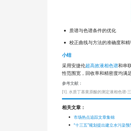
质谱与色谱条件的优化
校正曲线与方法的准确度和精
小结
采用安捷伦
超高效液相色谱
和串
性范围宽，回收率和精密度均满
参考文献：
[1]. 水质丁基黄原酸的测定液相色谱-
相关文章：
市场热点追踪文章集锦
“十三五”规划提出建立水污染