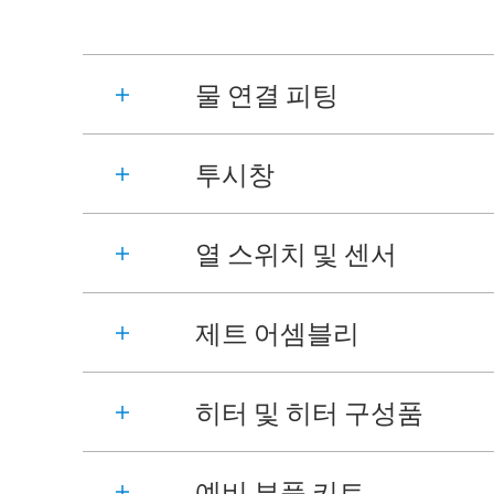
물 연결 피팅
투시창
열 스위치 및 센서
제트 어셈블리
히터 및 히터 구성품
예비 부품 키트