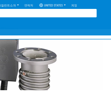
애질런트소개
연락처
UNITED STATES
계정