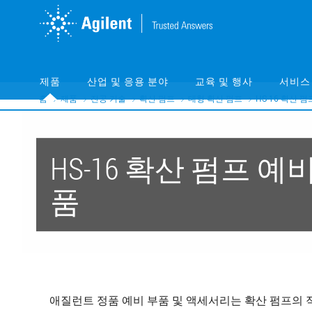
Skip
Skip
to
to
main
main
content
content
제품
산업 및 응용 분야
교육 및 행사
서비스
홈
제품
진공 기술
확산 펌프
대형 확산 펌프
HS-16 확산 펌
HS-16 확산 펌프 예
품
애질런트 정품 예비 부품 및 액세서리는 확산 펌프의