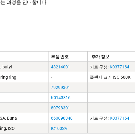
하는 과정을 안내합니다.
부품 번호​
​ 추가 정보
, butyl
48214001
키트 구성:
K0377164
ring ring
-
플랜지 크기 ISO 500K
79299301
K0143316
80798301
 ASA, Buna
660890348
키트 구성:
K0377164
ring, ISO
IC100SV