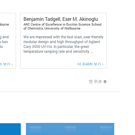
Benjamin Tadgell, Eser M. Akinoglu
nburne
ARC Centre of Excellence in Exciton Science School
of Chemistry, University of Melbourne
ng and
We are impressed with the fast scan, user friendly
s has
modular design and high throughput of Agilent
to
Cary 3500 UV-Vis. In particular, the great
temperature ramping rate and sensitivity ...
히 보기
더 자세히 보기
맨 위로