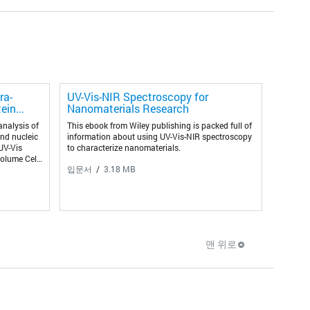
ra-
UV-Vis-NIR Spectroscopy for
in...
Nanomaterials Research
analysis of
This ebook from Wiley publishing is packed full of
nd nucleic
information about using UV-Vis-NIR spectroscopy
UV-Vis
to characterize nanomaterials.
volume Cell
입문서
3.18 MB
맨 위로