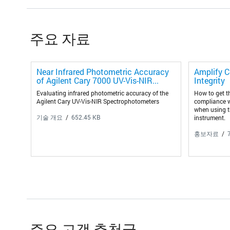
주요 자료
Near Infrared Photometric Accuracy
Amplify C
of Agilent Cary 7000 UV-Vis-NIR...
Integrity
Evaluating infrared photometric accuracy of the
How to get th
Agilent Cary UV-Vis-NIR Spectrophotometers
compliance w
when using t
기술 개요
652.45 KB
instrument.
홍보자료
주요 고객 추천글