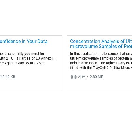
onfidence in Your Data
Concentration Analysis of Ult
microvolume Samples of Prote
e functionality you need for
In this application note, concentration 
ith 21 CFR Part 11 or EU Annex 11
ultra-microvolume samples of protein a
he Agilent Cary 3500 UV-Vis
acid is discussed. The Agilent Cary 60 
fitted with the TrayCell 2.0 Ultra-Micro
was used for the study.
749.43 KB
응용 자료
2.80 MB