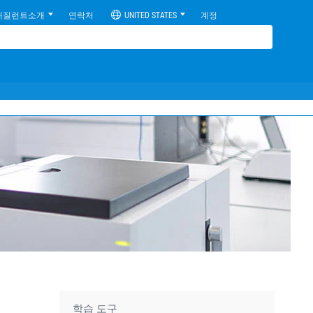
애질런트소개
연락처
UNITED STATES
계정
학습 도구