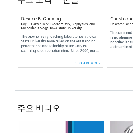
Desiree B. Gunning
Christophe
Roy J. Carver Dept. Biochemistry, Biophysics, and
Research scient
Molecular Biology , Iowa State University
"I recommend
The biochemistry teaching laboratories at Iowa
is no alignmen
State University have relied on the outstanding
baseline, its 
performance and reliability of the Cary 60
a streamlined 
scanning spectrophotometers. Since 2000, our ...
더 자세히 보기
주요 비디오