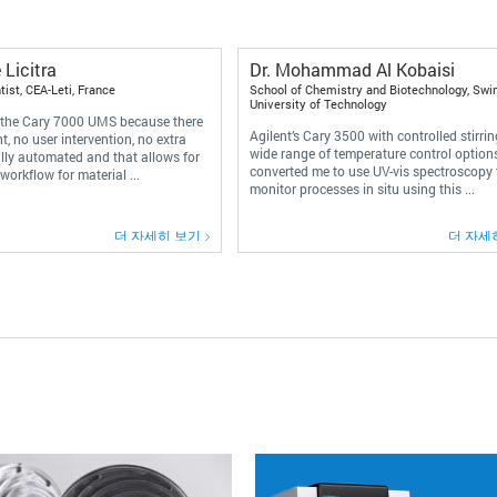
 Licitra
Dr. Mohammad Al Kobaisi
ist, CEA-Leti, France
School of Chemistry and Biotechnology, Swi
University of Technology
 the Cary 7000 UMS because there
Agilent’s Cary 3500 with controlled stirri
t, no user intervention, no extra
wide range of temperature control option
fully automated and that allows for
converted me to use UV-vis spectroscopy 
workflow for material ...
monitor processes in situ using this ...
더 자세히 보기
더 자세