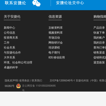
关于安捷伦
信息资源
购物指
新闻中心
文献资料库
产品目录
公司信息
视频资料库
快速下单
投资商关系
市场活动
我的账户
工作
网络研讨会
我的目录
社会关系
培训课程
查询订单
与安捷伦合作
电子期刊
销售渠道
大学关系
IOS 移动应用
促销和优
环境、社会和公司治理
退货政策
卓越的科学
隐私权声明|
使用条款 |
联系我们
京ICP备12006345号-1 安捷伦科技（中国）有限
京公网安备 11010502050695
00282号
.
号