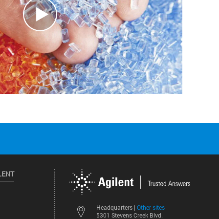
LENT
Other sites
Headquarters |
5301 Stevens Creek Blvd.