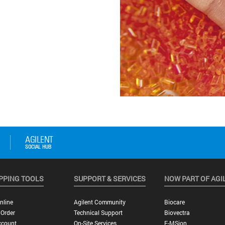
PPING TOOLS
SUPPORT & SERVICES
NOW PART OF AGI
nline
Agilent Community
Biocare
 Order
Technical Support
Biovectra
ccount
On-Site Services
E-MSion