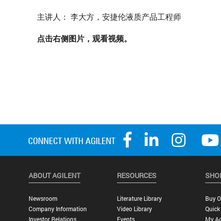
主讲人： 李大方，安捷伦液质产品工程师
点击右侧图片，观看视频。
ABOUT AGILENT
RESOURCES
SHO
Newsroom
Literature Library
Buy O
Company Information
Video Library
Quick
Investor Relations
Events
My A