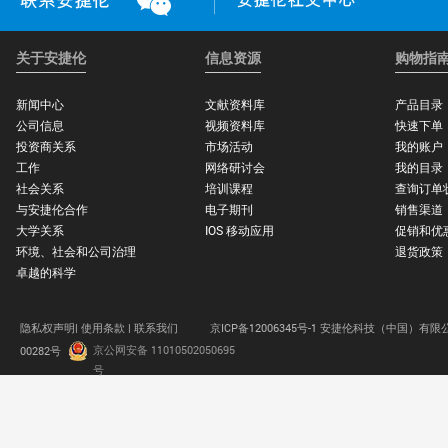
关于安捷伦
信息资源
购物指
新闻中心
文献资料库
产品目录
公司信息
视频资料库
快速下单
投资商关系
市场活动
我的账户
工作
网络研讨会
我的目录
社会关系
培训课程
查询订单
与安捷伦合作
电子期刊
销售渠道
大学关系
IOS 移动应用
促销和优
环境、社会和公司治理
退货政策
卓越的科学
隐私权声明|
使用条款 |
联系我们
京ICP备12006345号-1 安捷伦科技（中国）有限
京公网安备 11010502050695
00282号
.
号