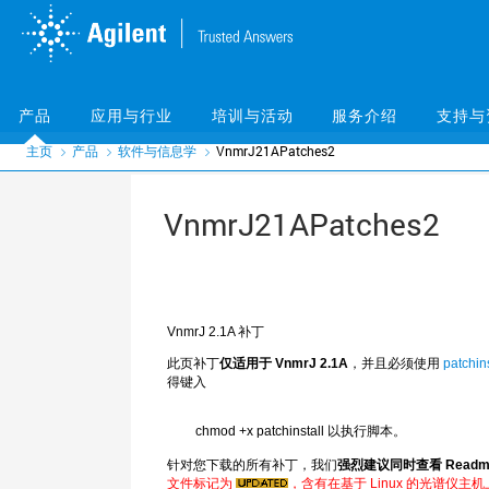
Skip
Skip
to
to
main
main
content
content
产品
应用与行业
培训与活动
服务介绍
支持与
主页
产品
软件与信息学
VnmrJ21APatches2
VnmrJ21APatches2