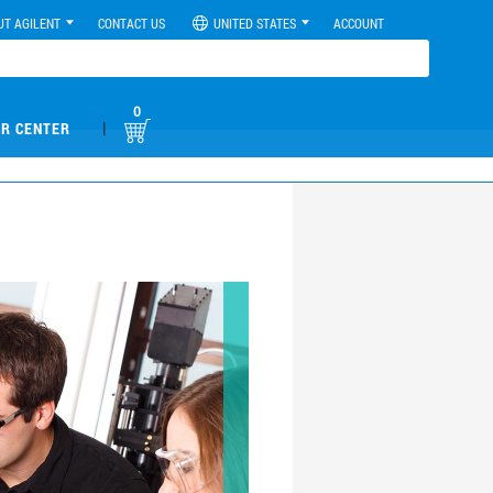
UT AGILENT
CONTACT US
UNITED STATES
ACCOUNT
0
|
R CENTER