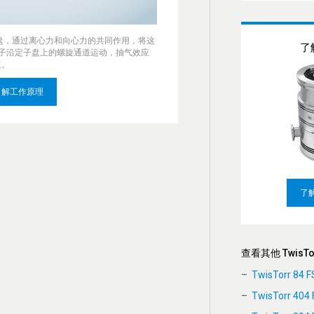
术使用转子盘，通过离心力和向心力的共同作用，将这
了解
子沿定子盘上的螺旋通道运动，抽气效应
复。
了解工作原理
了
查看其他 TwisTo
TwisTorr 84 F
TwisTorr 404 