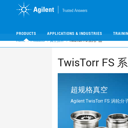
Skip
Skip
to
to
main
main
content
content
PRODUCTS
APPLICATIONS & INDUSTRIES
TRAINI
Home
Products
真空技术
TwisTorr FS 系列产品
TwisTorr FS
超规格真空
Agilent TwisTorr FS 