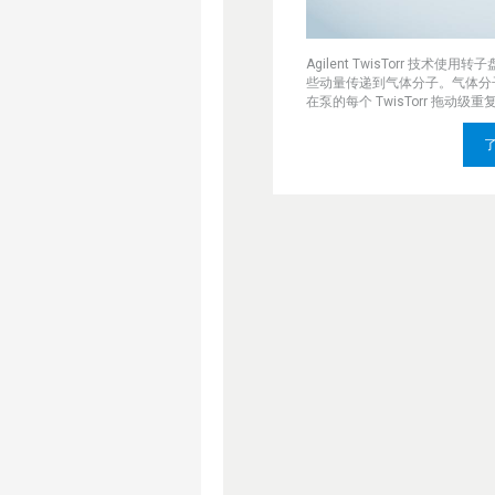
Agilent TwisTorr 技
些动量传递到气体分子。气体分
在泵的每个 TwisTorr 拖动级重