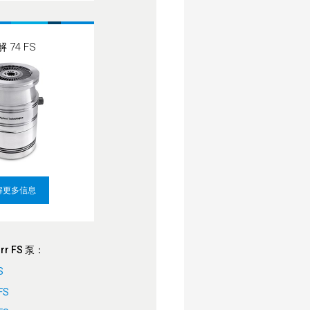
 74 FS
解更多信息
rr FS 泵：
S
FS