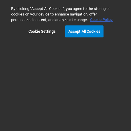
0
By clicking “Accept All Cookies”, you agree to the storing of
cookies on your device to enhance navigation, offer
홈
제품
소프트웨어 및 인포매틱스
크로마토그래피 소프트
personalized content, and analyze site usage.
Cookie Policy
Cookie Settings
Accept All Cookies
크로마토그래피 애드온