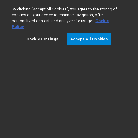
0
실험실 환경 가상화
By clicking “Accept All Cookies”, you agree to the storing of
cookies on your device to enhance navigation, offer
OpenLab 고객이 누릴 수 있는 이점
personalized content, and analyze site usage.
Cookie
Policy
가상화로 관리 부담 완화
Cookie Settings
Accept All Cookies
가상화는 실험실 운영에 혁신적인 접근 방식을 제공하여 IT 비용을
절감하고 생산성을 향상시키는 다양한 이점을 제공합니다. OpenLab
CDS는 물리적 리소스를 시뮬레이션하고 가상 인스턴스를 생성함으
로써 실험실 워크플로의 유연성, 확장성 및 효율성을 향상시킵니다.
OPENLAB으로 시작하세요
가상화의 이점