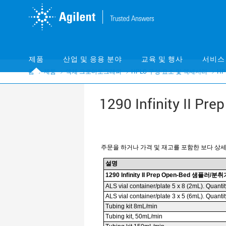
Skip
Skip
to
to
main
main
content
content
제품
산업 및 응용 분야
교육 및 행사
서비스
홈
제품
액체 크로마토그래피
HPLC 구성 요소 및 액세서리
HP
1290 Infinity I