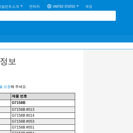
애질런트소개
연락처
UNITED STATES
계정
부 정보