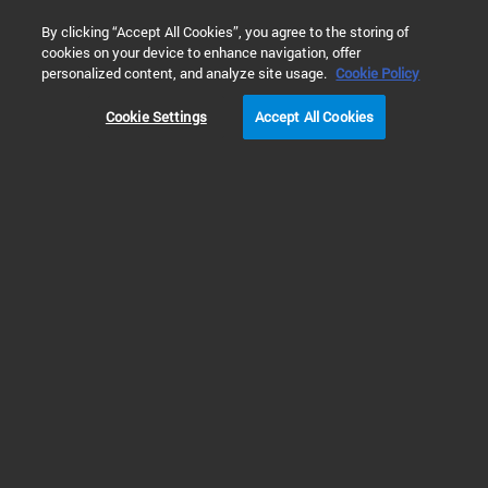
0
By clicking “Accept All Cookies”, you agree to the storing of
cookies on your device to enhance navigation, offer
홈
제품
액체 크로마토그래피
HPLC 구성 요소 및 액세서리
personalized content, and analyze site usage.
Cookie Policy
Cookie Settings
Accept All Cookies
HPLC 분획 분취기