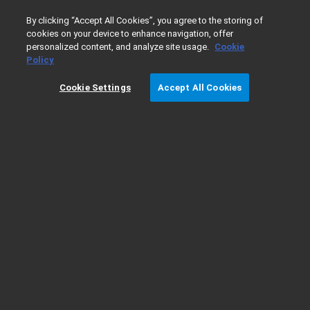
0
By clicking “Accept All Cookies”, you agree to the storing of
cookies on your device to enhance navigation, offer
personalized content, and analyze site usage.
Cookie
홈
제품
액체 크로마토그래피 질량 분석기(LC/MS)
Rap
Policy
Cookie Settings
Accept All Cookies
RapidFire 400으로 실험실 비용을 얼마나
절약할 수 있을까요?