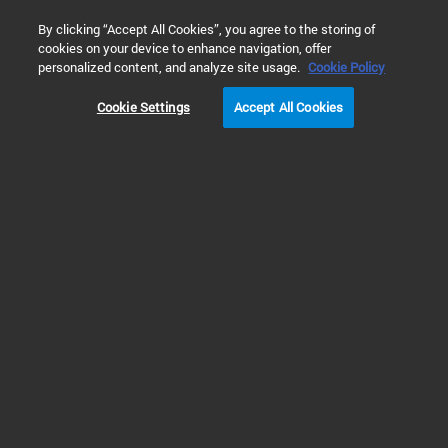
0
By clicking “Accept All Cookies”, you agree to the storing of
cookies on your device to enhance navigation, offer
홈
제품
가스 크로마토그래피
GC 공급품 및 소모품
personalized content, and analyze site usage.
Cookie Policy
Cookie Settings
Accept All Cookies
가스 크로마토그래피용 페룰 및 커넥터