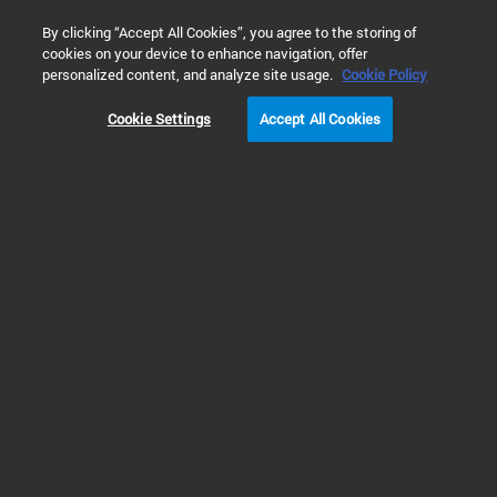
0
By clicking “Accept All Cookies”, you agree to the storing of
cookies on your device to enhance navigation, offer
홈
제품
임상 유세포 분석
임상 유세포 분석용 시약
personalized content, and analyze site usage.
Cookie Policy
Cookie Settings
Accept All Cookies
임상 유세포 분석용 시약
임상 유세포 분석용 시약
애질런트는 유세포 분석을 이용한 면역 표현형에 사용할 수 있는 광범위한 결
합 항체를 제공합니다. 각각의 항체는 FITC 또는 APC와 같이 일반적으로 사용
되는 다양한 형광색소 중 하나와 결합되고 특이적 세포 계통 마커를 표적으로
합니다. 애질런트의 단클론 및 다클론 항체 포트폴리오는 대부분의 유세포 분
석기와 호환됩니다.
단색 결합체는 유세포 분석에 사용하기 위한 광범위한 고품질 결합 항체를 제
공합니다. 멀티컬러 키트는 실험실에서 일상적인 패널 사용을 간소화하는 사