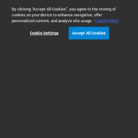
0
By clicking “Accept All Cookies”, you agree to the storing of
cookies on your device to enhance navigation, offer
홈
제품
Automated Electrophoresis
Fragment Analyzer S
personalized content, and analyze site usage.
Cookie Policy
Cookie Settings
Accept All Cookies
ProSize 데이터 분석
소프트웨어 사용 방
법 안내 영상