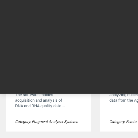
Fragment Analyzer
Femto Puls
Software
Software for acq
The software enables
analyzing nuclei
acquisition and analysis of
data from the Agi
DNA and RNA quality data ...
Category: Fragment Analyzer Systems
Category: Femto