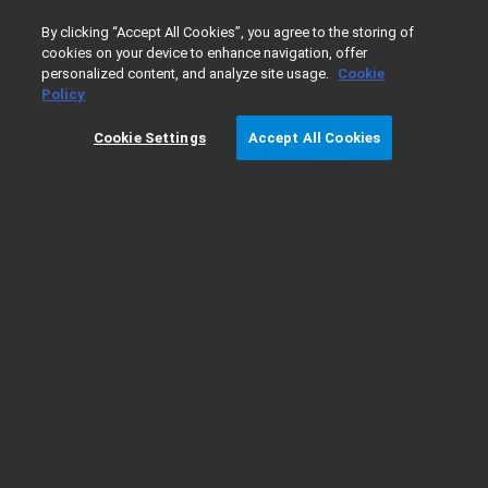
0
제품
By clicking “Accept All Cookies”, you agree to the storing of
제품
cookies on your device to enhance navigation, offer
personalized content, and analyze site usage.
Cookie
분석 기기 & 소모품
Policy
크로마토그래피
질량 분석기
Cookie Settings
Accept All Cookies
인증 중고 기기
분광기
컬럼, 부품 & 소모품
기기 수리
시료 전처리
화학 표준물질
생명 과학
세포 분석
자동화 전기영동
마이크로어레이 솔루션
돌연변이 & 클로닝
차세대 염기서열 분석
연구용 유세포 분석기
PCR/Real-Time PCR (qPCR)
현미경 및 마이크로플레이트 기기