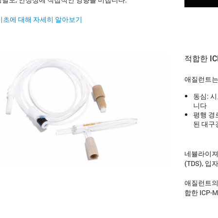
S 기초에 대해 자세히 알아보기
적합한 I
애질런트는 
동심: 
니다
평행 경
된 대구
네뷸라이져를
(TDS), 
애질런트
합한 ICP