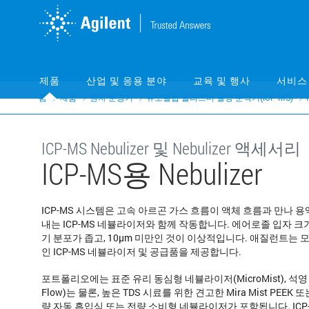
Skip
Skip
to
to
main
main
content
content
제품
산업 및 응용 분야
교육 및 행사
서비스
홈
제품
원자 분광기
유도결합 플라즈마 질량 분석기(ICP-MS)
ICP-MS Nebulizer 및 Nebulizer 액세서리
ICP-MS용 Nebulizer
ICP-MS 시스템은 고속 아르곤 가스 흐름이 액체 흐름과 만나 
내는 ICP-MS 네뷸라이저와 함께 작동합니다. 에어로졸 입자 크
기 분포가 좁고, 10μm 미만인 것이 이상적입니다. 애질런트는 모
인 ICP-MS 네뷸라이저 및 공급품을 제공합니다.
포트폴리오에는 표준 유리 동심형 네뷸라이저(MicroMist), 석영 및
Flow)는 물론, 높은 TDS 시료를 위한 견고한 Mira Mist PEE
량 자동 흡입식 또는 전량 소비형 네뷸라이저가 포함됩니다. IC