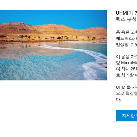
UHMI가 
릭스 분석
총 용존 고형
매트릭스가
발생할 수 
이 응용 자료에
및 MicroM
여 최대 2
로 처리할 
UHMI를 
으로 확장함
다.
자세한 