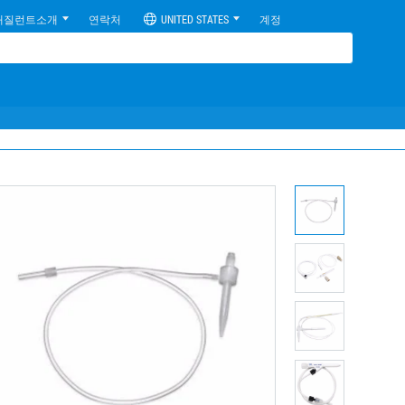
애질런트소개
연락처
UNITED STATES
계정