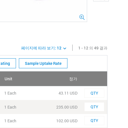
페이지에 따라 보기:
12
1 - 12 의 49 결과
rating
Sample Uptake Rate
Unit
정가
QTY
Quantity
1 Each
43.11 USD
Quantity
1 Each
235.00 USD
Quantity
1 Each
102.00 USD