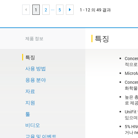
...
1
2
5
1 - 12 의 49 결과
특징
제품 정보
특징
Conc
적으로
사용 방법
Micr
응용 분야
Conc
화학물질
자료
높은 총
지원
로 제공
UniF
툴
있으며 
비디오
5% HN
거나 n
교육 및 이벤트