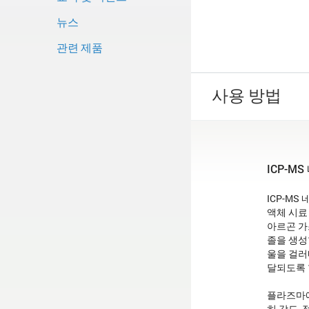
뉴스
관련 제품
사용 방법
ICP-M
ICP-M
액체 시료
아르곤 가
졸을 생성
울을 걸러
달되도록 
플라즈마에
히 감도,