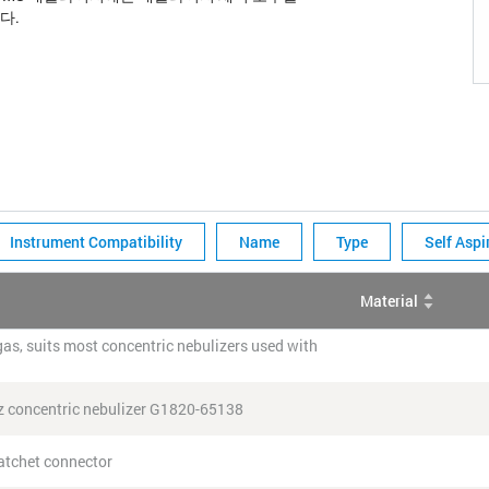
다.
Instrument Compatibility
Name
Type
Self Aspi
Material
gas, suits most concentric nebulizers used with
z concentric nebulizer G1820-65138
ratchet connector