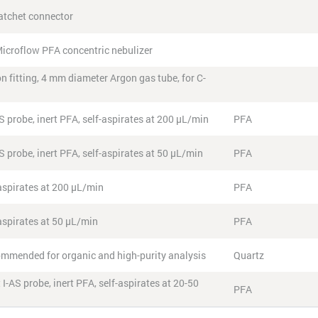
ratchet connector
Microflow PFA concentric nebulizer
n fitting, 4 mm diameter Argon gas tube, for C-
S probe, inert PFA, self-aspirates at 200 μL/min
PFA
S probe, inert PFA, self-aspirates at 50 μL/min
PFA
-aspirates at 200 µL/min
PFA
-aspirates at 50 µL/min
PFA
commended for organic and high-purity analysis
Quartz
I-AS probe, inert PFA, self-aspirates at 20-50
PFA