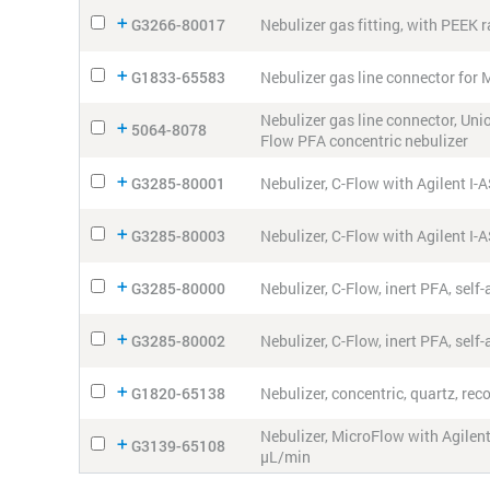
G3266-80017
Nebulizer gas fitting, with PEEK 
G1833-65583
Nebulizer gas line connector for 
Nebulizer gas line connector, Unio
5064-8078
Flow PFA concentric nebulizer
G3285-80001
Nebulizer, C-Flow with Agilent I-A
G3285-80003
Nebulizer, C-Flow with Agilent I-A
G3285-80000
Nebulizer, C-Flow, inert PFA, self
G3285-80002
Nebulizer, C-Flow, inert PFA, self
G1820-65138
Nebulizer, concentric, quartz, re
Nebulizer, MicroFlow with Agilent 
G3139-65108
μL/min