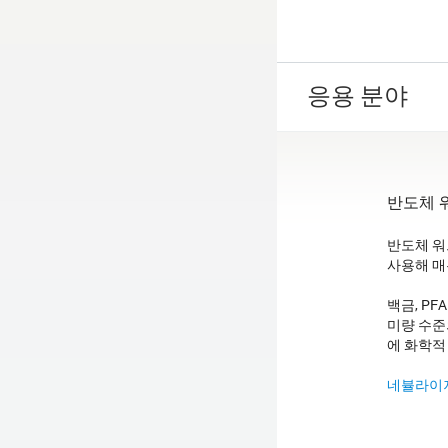
응용 분야
반도체 
반도체 워
사용해 매
백금, PF
미량 수준
에 화학적
네뷸라이져