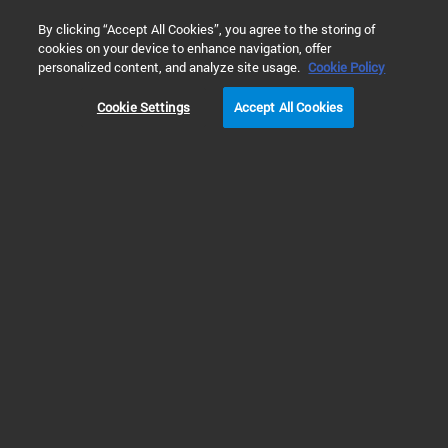
0
By clicking “Accept All Cookies”, you agree to the storing of
cookies on your device to enhance navigation, offer
홈
제품
원자 분광기
유도결합 플라즈마 질량 분석기(ICP-M
personalized content, and analyze site usage.
Cookie Policy
ICP-MS 기기 & 액세서리 공급품
Cookie Settings
Accept All Cookies
ICP-MS용 필터
ICP-MS 기기용 물 여과기 및 공기 주입구 필터 교체품. 이러한 필터는 미립자
를 제거하고 냉각제를 정제하여 흐름 제한으로 인한 막힘과 불충분한 냉각 문
제를 방지합니다.
이러한 필터는 ICP-MS 시스템 성능을 최적화하도록 설계되어 있어 실험실 먼
지와 잔해물을 포집하는 비용 효율적이고 안전한 수단을 제공합니다. 물 여과
기 및 공기 필터는 기기를 보호하고 기기 수명을 연장합니다
제품 정보