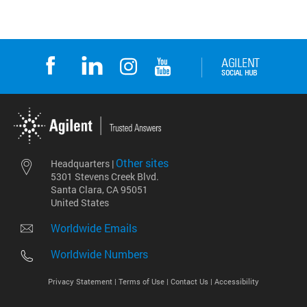
Other sites
Headquarters |
5301 Stevens Creek Blvd.
Santa Clara, CA 95051
United States
Worldwide Emails
Worldwide Numbers
Privacy Statement |
Terms of Use |
Contact Us |
Accessibility