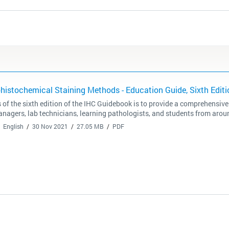
istochemical Staining Methods - Education Guide, Sixth Editi
 of the sixth edition of the IHC Guidebook is to provide a comprehensi
anagers, lab technicians, learning pathologists, and students from arou
English
30 Nov 2021
27.05 MB
PDF