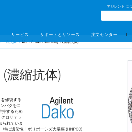
アジレント に
|
サービス
サポートとリソース
注文センター
一次抗体
MutL Protein Homolog 1 (濃縮抗体)
og 1 (濃縮抗体)
誤りを修復する
修復タンパクをコ
維持するため
イクロサテラ
ることが知られていま
特に遺伝性非ポリポーシズ大腸癌 (HNPCC)