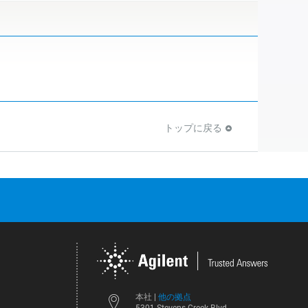
トップに戻る
他の拠点
本社 |
5301 Stevens Creek Blvd.