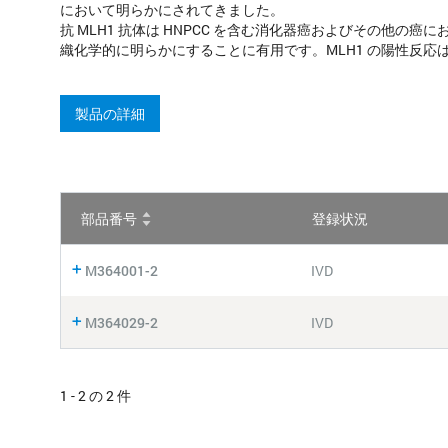
において明らかにされてきました。
抗 MLH1 抗体は HNPCC を含む消化器癌およびその他の
織化学的に明らかにすることに有用です。MLH1 の陽性反応
製品の詳細
部品番号
登録状況
M364001-2
IVD
M364029-2
IVD
1 - 2 の 2 件