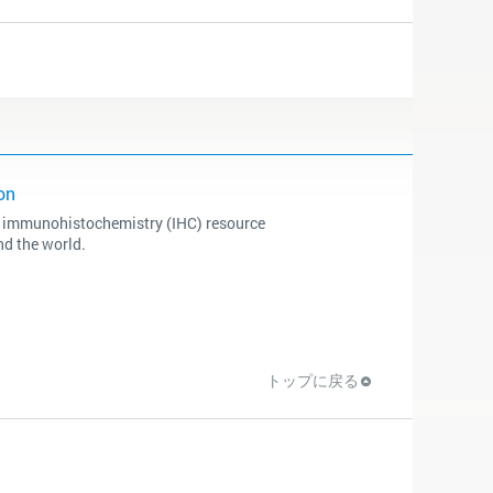
on
ve immunohistochemistry (IHC) resource
nd the world.
トップに戻る