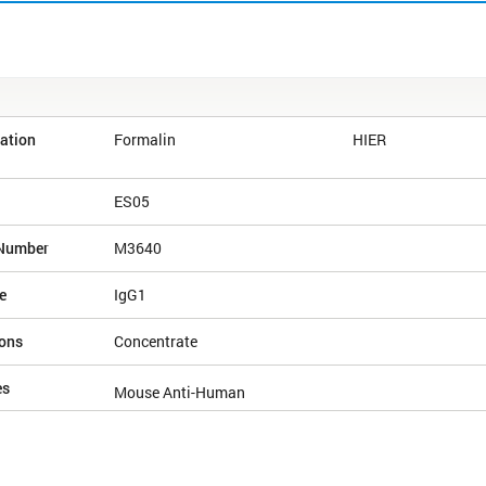
ation
Formalin
HIER
ES05
Number
M3640
e
IgG1
ions
Concentrate
es
Mouse Anti-Human