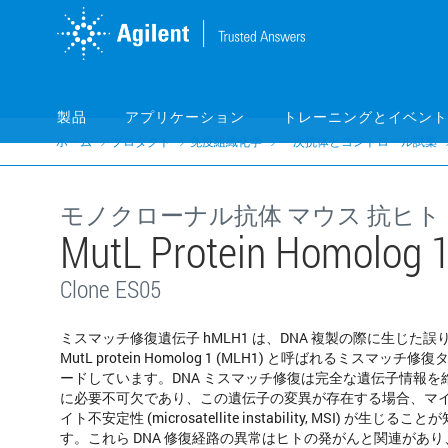
Skip
Skip
to
to
main
main
content
content
製品
アプリケーション
トレーニングとイベント
ホーム
プロダクト
免疫組織化学
一次抗体とコントロール試薬
モノクローナル抗体 マウス 抗ヒト
MutL Protein Homol
Clone ES05
ミスマッチ修復遺伝子 hMLH1 は、DNA 複製の際に生じた
MutL protein Homolog 1 (MLH1) と呼ばれるミスマッチ
ードしています。DNA ミスマッチ修復は完全な遺伝子情報を
に必要不可欠であり、この遺伝子の変異が存在する場合、マ
イト不安定性 (microsatellite instability, MSI) が生じ
す。これら DNA 修復経路の異常はヒトの発がんと関連があり、