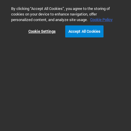
0
By clicking “Accept All Cookies”, you agree to the storing of
cookies on your device to enhance navigation, offer
ホーム
プロダクト
免疫組織化学
一次抗体とコントロール
personalized content, and analyze site usage.
Cookie Policy
Cookie Settings
Accept All Cookies
モノクローナル抗体 マウス 抗ヒト