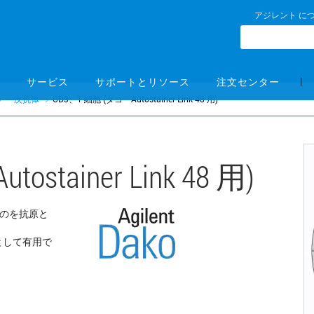
アジレント に
|
サービス
サポートとリソース
注文センター
一次抗体
CD3、T 細胞 (ダコ Autostainer Link 48 用)
tainer Link 48 用)
のを抗原と
ーとして有用で