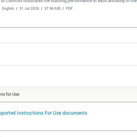
 of Controls illustrates the staining performance of each antibody in t
English
31 Jul 2026
37.96 MB
PDF
ons for Use
pported Instructions For Use documents