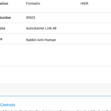
ation
Formalin
HIER
Number
IR503
ions
Autostainer Link 48
es
Rabbit Anti-Human
 Controls