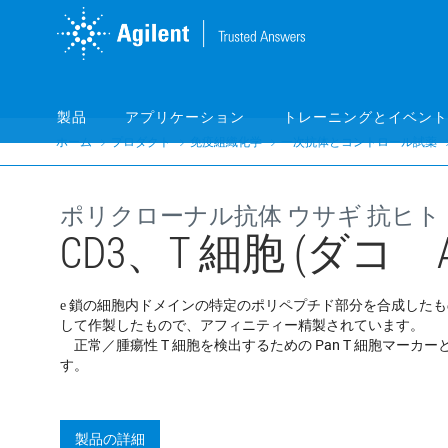
Skip
Skip
to
to
main
main
content
content
製品
アプリケーション
トレーニングとイベント
ホーム
プロダクト
免疫組織化学
一次抗体とコントロール試薬
ポリクローナル抗体 ウサギ 抗ヒト
CD3、T 細胞 (ダコ Autos
鎖の細胞内ドメインの特定のポリペプチド部分を合成したも
e
して作製したもので、アフィニティー精製されています。
正常／腫瘍性 T 細胞を検出するための Pan T 細胞マーカ
す。
製品の詳細