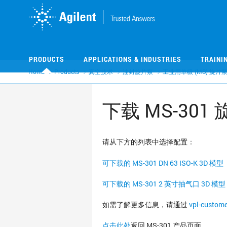
Skip
Skip
to
to
main
main
content
content
PRODUCTS
APPLICATIONS & INDUSTRIES
TRAINI
Home
Products
真空技术
油封旋片泵
工业用单级 (MS) 旋片
下载 MS-301
请从下方的列表中选择配置：
可下载的 MS-301 DN 63 ISO-K 3D 模型
可下载的 MS-301 2 英寸抽气口 3D 模型
如需了解更多信息，请通过
vpl-custom
点击此处
返回 MS-301 产品页面。