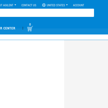
UT AGILENT
CONTACT US
UNITED STATES
ACCOUNT
0
|
R CENTER