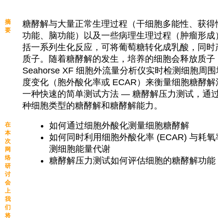
摘
糖酵解与大量正常生理过程（干细胞多能性、获得
要
功能、脑功能）以及一些病理生理过程（肿瘤形成
括一系列生化反应，可将葡萄糖转化成乳酸，同时产生
质子。随着糖酵解的发生，培养的细胞会释放质子
Seahorse XF 细胞外流量分析仪实时检测细胞
度变化（胞外酸化率或 ECAR）来衡量细胞糖酵
一种快速的简单测试方法 — 糖酵解压力测试，通过
种细胞类型的糖酵解和糖酵解能力。
如何通过细胞外酸化测量细胞糖酵解
在
本
如何同时利用细胞外酸化率 (ECAR) 与耗氧率
次
测细胞能量代谢
网
络
糖酵解压力测试如何评估细胞的糖酵解功能
研
讨
会
上
我
们
将