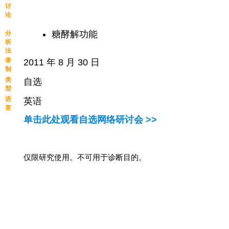
讨
论
糖酵解功能
分
析
法
录
2011 年 8 月 30 日
制
类
自选
型
语
英语
言
单击此处观看自选网络研讨会 >>
仅限研究使用。不可用于诊断目的。