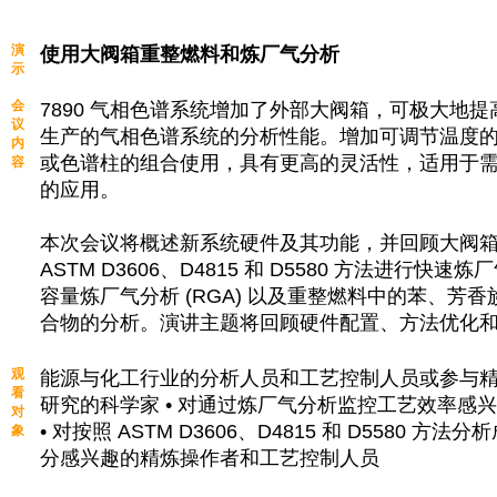
演
使用大阀箱重整燃料和炼厂气分析
示
会
7890 气相色谱系统增加了外部大阀箱，可极大地
议
生产的气相色谱系统的分析性能。增加可调节温度
内
或色谱柱的组合使用，具有更高的灵活性，适用于
容
的应用。
本次会议将概述新系统硬件及其功能，并回顾大阀
ASTM D3606、D4815 和 D5580 方法进行快速炼
容量炼厂气分析 (RGA) 以及重整燃料中的苯、芳
合物的分析。演讲主题将回顾硬件配置、方法优化
观
能源与化工行业的分析人员和工艺控制人员或参与
看
研究的科学家 • 对通过炼厂气分析监控工艺效率感
对
• 对按照 ASTM D3606、D4815 和 D5580 方
象
分感兴趣的精炼操作者和工艺控制人员