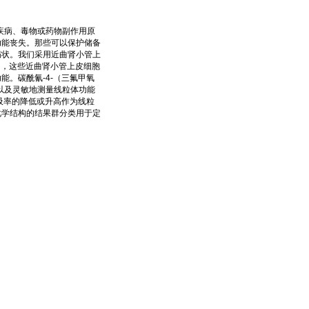
因疾病、毒物或药物副作用原
功能丧失。那些可以保护储备
病状。我们采用近曲肾小管上
用，这些近曲肾小管上皮细胞
。碳酰氰-4-（三氟甲氧
整性以及灵敏地测量线粒体功能
呼吸率的降低或升高作为线粒
化学结构的结果群分类用于定