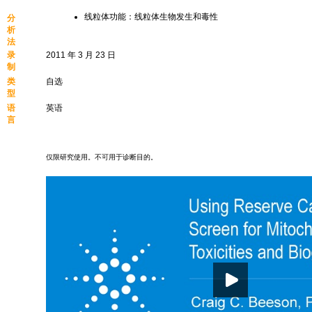
线粒体功能：线粒体生物发生和毒性
分
析
法
录
2011 年 3 月 23 日
制
类
自选
型
语
英语
言
仅限研究使用。不可用于诊断目的。