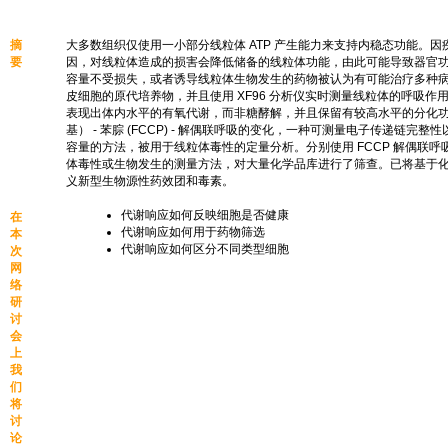
摘
大多数组织仅使用一小部分线粒体 ATP 产生能力来支持内稳态功能。
要
因，对线粒体造成的损害会降低储备的线粒体功能，由此可能导致器官
容量不受损失，或者诱导线粒体生物发生的药物被认为有可能治疗多种
皮细胞的原代培养物，并且使用 XF96 分析仪实时测量线粒体的呼吸作
表现出体内水平的有氧代谢，而非糖酵解，并且保留有较高水平的分化功能
基） - 苯腙 (FCCP) - 解偶联呼吸的变化，一种可测量电子传递链完
容量的方法，被用于线粒体毒性的定量分析。分别使用 FCCP 解偶联
体毒性或生物发生的测量方法，对大量化学品库进行了筛查。已将基于
义新型生物源性药效团和毒素。
代谢响应如何反映细胞是否健康
在
代谢响应如何用于药物筛选
本
代谢响应如何区分不同类型细胞
次
网
络
研
讨
会
上
我
们
将
讨
论