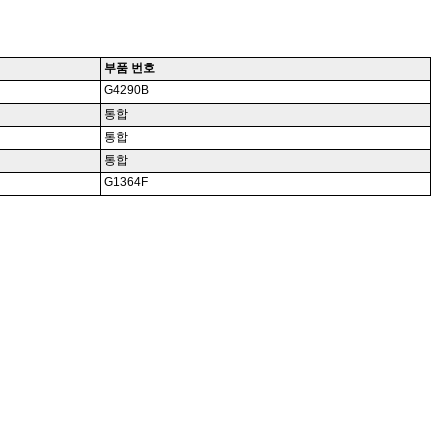
부품 번호
G4290B
통합
통합
통합
G1364F